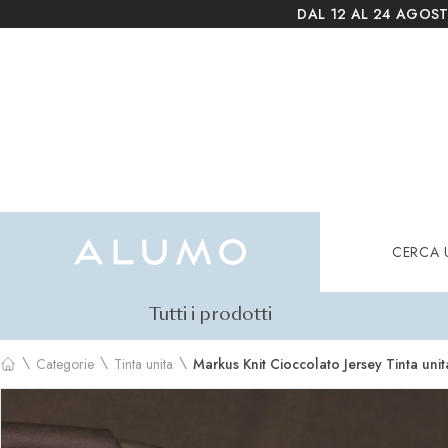
DAL 12 AL 24 AGOST
Alumo Shop
Cerca
CERCA 
Tutti i prodotti
\
\
\
Categorie
Tinta unita
Markus Knit Cioccolato Jersey Tinta unit
Home