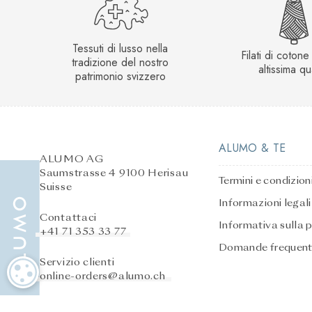
Tessuti di lusso nella
Filati di cotone r
tradizione del nostro
altissima qu
patrimonio svizzero
ALUMO & TE
ALUMO AG
Saumstrasse 4 9100 Herisau
Termini e condizion
Suisse
Informazioni legali
Contattaci
Informativa sulla 
+41 71 353 33 77
Domande frequent
Servizio clienti
IMPOSTAZIONI DEI COOKIE
online-orders@alumo.ch
Servizio post-vendita