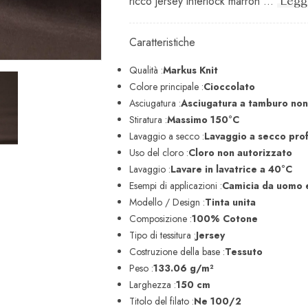
ricco jersey interlock marron ...
Leggi
Caratteristiche
Qualità :
Markus Knit
Colore principale :
Cioccolato
Asciugatura :
Asciugatura a tamburo non
Stiratura :
Massimo 150°C
Lavaggio a secco :
Lavaggio a secco pro
Uso del cloro :
Cloro non autorizzato
Lavaggio :
Lavare in lavatrice a 40°C
Esempi di applicazioni :
Camicia da uomo 
Modello / Design :
Tinta unita
Composizione :
100% Cotone
Tipo di tessitura :
Jersey
Costruzione della base :
Tessuto
Peso :
133.06 g/m²
Larghezza :
150 cm
Titolo del filato :
Ne 100/2