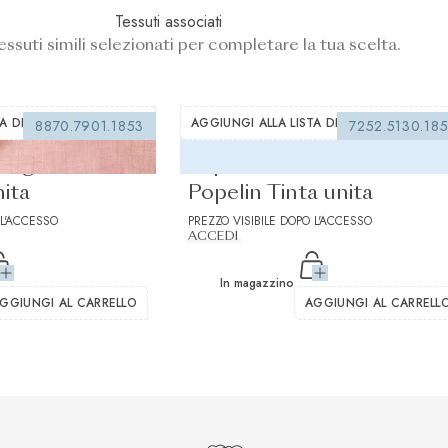
Tessuti associati
essuti simili selezionati per completare la tua scelta.
A DEI DESIDERI
AGGIUNGI ALLA LISTA DEI DESIDERI
8870.7901.1853
7252.5130.18
 Light Rosso
Superior Stretch Azzurro
nita
Popelin Tinta unita
 L'ACCESSO
PREZZO VISIBILE DOPO L'ACCESSO
ACCEDI
In magazzino
GGIUNGI AL CARRELLO
AGGIUNGI AL CARRELL