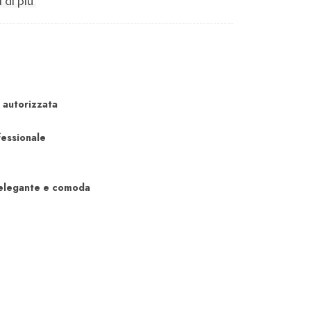
 di più
 autorizzata
fessionale
elegante e comoda