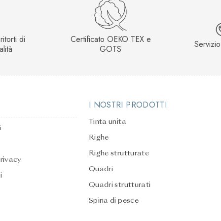
itorti di
Certificato OEKO TEX e
Servizio
alità
GOTS
I NOSTRI PRODOTTI
Tinta unita
i
Righe
Righe strutturate
privacy
Quadri
i
Quadri strutturati
Spina di pesce
Tinta unita strutturata