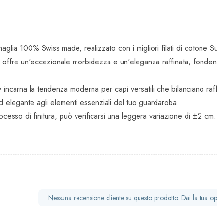
 maglia 100% Swiss made, realizzato con i migliori filati di coto
 offre un'eccezionale morbidezza e un'eleganza raffinata, fondend
 incarna la tendenza moderna per capi versatili che bilanciano raffi
d elegante agli elementi essenziali del tuo guardaroba.
esso di finitura, può verificarsi una leggera variazione di ±2 cm.
Nessuna recensione cliente su questo prodotto. Dai la tua op