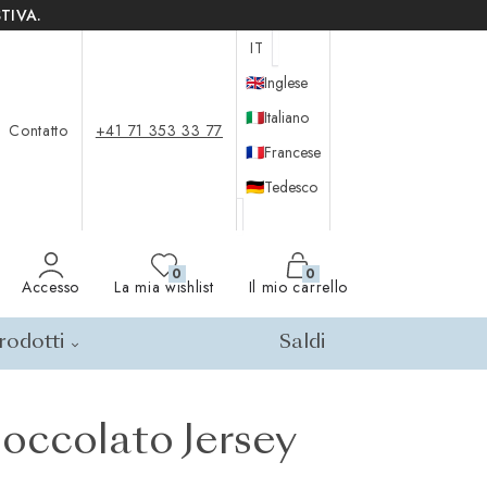
TIVA.
IT
🇬🇧
Inglese
🇮🇹
Italiano
Contatto
+41 71 353 33 77
🇫🇷
Francese
🇩🇪
Tedesco
0
0
Accesso
La mia wishlist
Il mio carrello
prodotti
Saldi
occolato Jersey