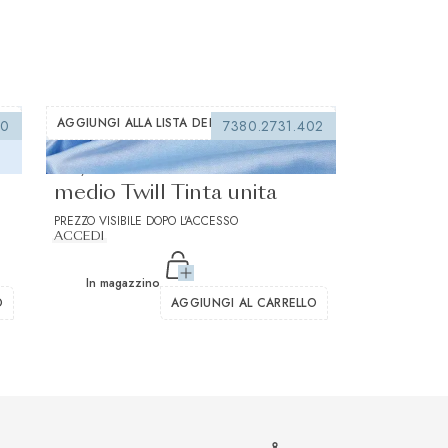
AGGIUNGI ALLA LISTA DEI DESIDERI
50
7380.2731.402
Soyada Duecento Blu
medio Twill Tinta unita
PREZZO VISIBILE DOPO L'ACCESSO
ACCEDI
In magazzino
O
AGGIUNGI AL CARRELLO