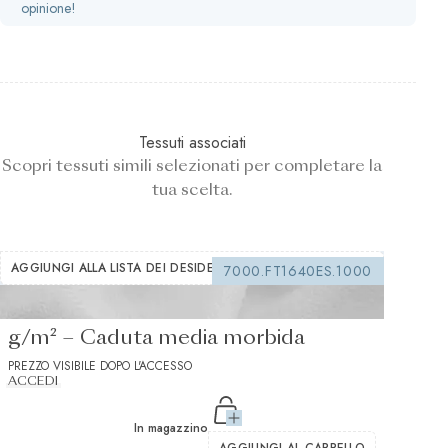
opinione!
Tessuti associati
Scopri tessuti simili selezionati per completare la
tua scelta.
AGGIUNGI ALLA LISTA DEI DESIDERI
7000.FT1640ES.1000
Interfodera termoadesiva bianca 155
g/m² – Caduta media morbida
PREZZO VISIBILE DOPO L'ACCESSO
ACCEDI
In magazzino