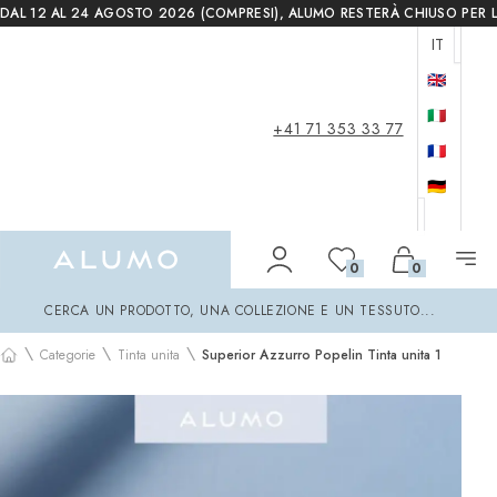
DAL 12 AL 24 AGOSTO 2026 (COMPRESI), ALUMO RESTERÀ CHIUSO PER L
IT
🇬🇧
🇮🇹
+41 71 353 33 77
🇫🇷
🇩🇪
Alumo Shop
0
0
Cerca
CERCA UN PRODOTTO, UNA COLLEZIONE E UN TESSUTO...
\
\
\
Categorie
Tinta unita
Superior Azzurro Popelin Tinta unita 1
Home