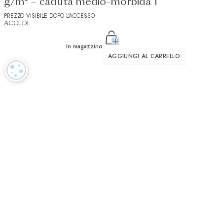
g/m² – caduta medio-morbida 1
PREZZO VISIBILE DOPO L'ACCESSO
ACCEDI
In magazzino
AGGIUNGI AL CARRELLO
IMPOSTAZIONI DEI COOKIE
Tessuti di lusso nella tradizione del nostro patrimonio svizzero
Filati di cotone ritorti di altissima qualità
Certificato OEKO TEX e
Servizio clienti dedicato
GOTS