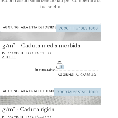
Scopri tessuti simili selezionati per completare la
tua scelta.
AGGIUNGI ALLA LISTA DEI DESIDERI
7000.FT1640ES.1000
Interfodera termoadesiva bianca 155
g/m² – Caduta media morbida
PREZZO VISIBILE DOPO L'ACCESSO
ACCEDI
In magazzino
AGGIUNGI AL CARRELLO
AGGIUNGI ALLA LISTA DEI DESIDERI
7000.ML285ESG.1000
Interfordera da cucire bianco 150
g/m² - Caduta rigida
PREZZO VISIBILE DOPO L'ACCESSO