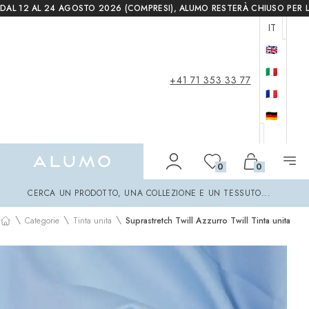
DAL 12 AL 24 AGOSTO 2026 (COMPRESI), ALUMO RESTERÀ CHIUSO PER L
IT
🇬🇧
🇮🇹
+41 71 353 33 77
🇫🇷
🇩🇪
Alumo Shop
0
0
Cerca
CERCA UN PRODOTTO, UNA COLLEZIONE E UN TESSUTO...
\
\
\
Categorie
Tinta unita
Suprastretch Twill Azzurro Twill Tinta unita
Home