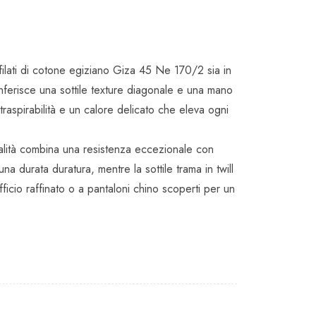
 filati di cotone egiziano Giza 45 Ne 170/2 sia in
conferisce una sottile texture diagonale e una mano
raspirabilità e un calore delicato che eleva ogni
qualità combina una resistenza eccezionale con
 durata duratura, mentre la sottile trama in twill
icio raffinato o a pantaloni chino scoperti per un