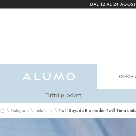
DAL 12 AL 24 AGOST
Alumo Shop
Cerca
CERCA 
Tutti i prodotti
\
\
\
Categorie
Tinta unita
Twill Soyada Blu medio Twill Tinta unit
Home