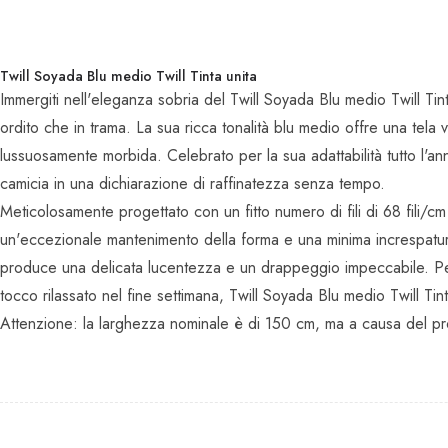
Twill Soyada Blu medio Twill Tinta unita
Immergiti nell'eleganza sobria del Twill Soyada Blu medio Twill Tin
ordito che in trama. La sua ricca tonalità blu medio offre una tela v
lussuosamente morbida. Celebrato per la sua adattabilità tutto l'a
camicia in una dichiarazione di raffinatezza senza tempo.
Meticolosamente progettato con un fitto numero di fili di 68 fili/
un'eccezionale mantenimento della forma e una minima increspatura. 
produce una delicata lucentezza e un drappeggio impeccabile. Perfe
tocco rilassato nel fine settimana, Twill Soyada Blu medio Twill Tint
Attenzione: la larghezza nominale è di 150 cm, ma a causa del proc