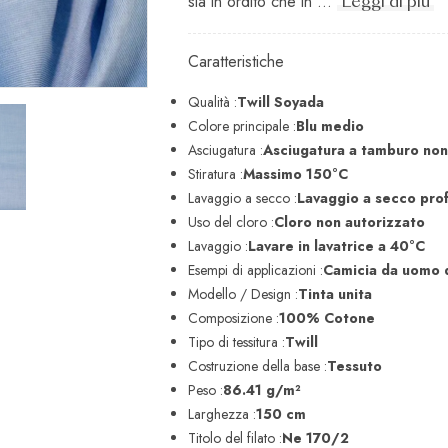
sia in ordito che in ...
Leggi di più
Caratteristiche
Qualità :
Twill Soyada
Colore principale :
Blu medio
Asciugatura :
Asciugatura a tamburo non
Stiratura :
Massimo 150°C
Lavaggio a secco :
Lavaggio a secco pro
Uso del cloro :
Cloro non autorizzato
Lavaggio :
Lavare in lavatrice a 40°C
Esempi di applicazioni :
Camicia da uomo q
Modello / Design :
Tinta unita
Composizione :
100% Cotone
Tipo di tessitura :
Twill
Costruzione della base :
Tessuto
Peso :
86.41 g/m²
Larghezza :
150 cm
Titolo del filato :
Ne 170/2