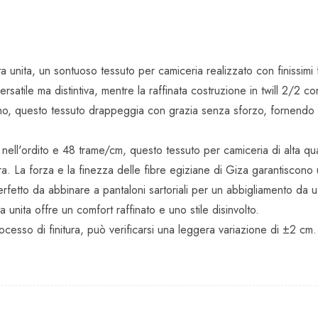
ta unita, un sontuoso tessuto per camiceria realizzato con finissimi
ersatile ma distintiva, mentre la raffinata costruzione in twill 2/2 
nno, questo tessuto drappeggia con grazia senza sforzo, fornendo t
cm nell'ordito e 48 trame/cm, questo tessuto per camiceria di alta 
La forza e la finezza delle fibre egiziane di Giza garantiscono una
tto da abbinare a pantaloni sartoriali per un abbigliamento da uff
a unita offre un comfort raffinato e uno stile disinvolto.
esso di finitura, può verificarsi una leggera variazione di ±2 cm.