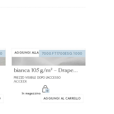
AGGIUNGI ALLA LISTA DEI DESIDERI
00
7000.FT1700ESG.1000
Interfodera termoadesiva
bianca 105 g/m² – Drape
do
morbido 1
PREZZO VISIBILE DOPO L'ACCESSO
ACCEDI
In magazzino
O
AGGIUNGI AL CARRELLO