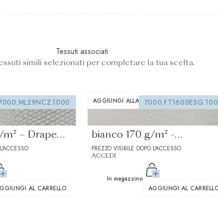
Tessuti associati
essuti simili selezionati per completare la tua scelta.
A DEI DESIDERI
AGGIUNGI ALLA LISTA DEI DESIDERI
7000.ML29NCZ.1000
7000.FT1600ESG.10
da cucire
Interfodera termoadesivo
g/m² – Drape
bianco 170 g/m² -
 L'ACCESSO
Drappeggio medio morbi
PREZZO VISIBILE DOPO L'ACCESSO
ACCEDI
In magazzino
GGIUNGI AL CARRELLO
AGGIUNGI AL CARRELL