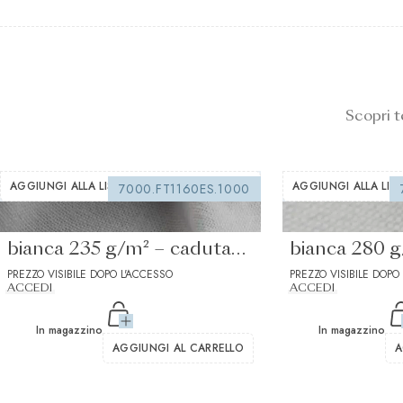
Scopri t
AGGIUNGI ALLA LISTA DEI DESIDERI
AGGIUNGI ALLA LIST
7000.FT1160ES.1000
Interfodera termoadesiva
Interfodera 
bianca 235 g/m² – caduta
bianca 280 
medio-morbida 1
PREZZO VISIBILE DOPO L'ACCESSO
rigido
PREZZO VISIBILE DOPO
ACCEDI
ACCEDI
In magazzino
In magazzino
AGGIUNGI AL CARRELLO
A