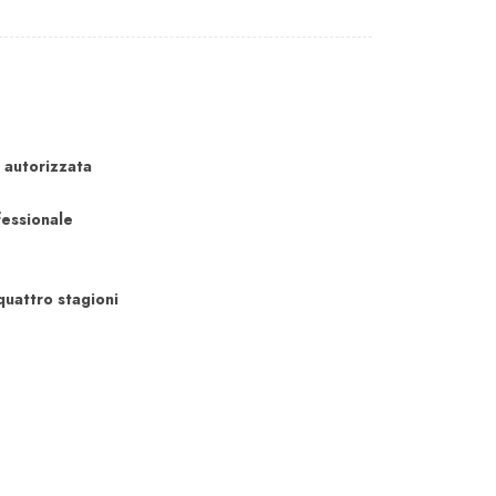
 autorizzata
fessionale
uattro stagioni