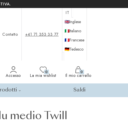
TIVA.
IT
🇬🇧
Inglese
🇮🇹
Italiano
Contatto
+41 71 353 33 77
🇫🇷
Francese
🇩🇪
Tedesco
0
0
Accesso
La mia wishlist
Il mio carrello
prodotti
Saldi
lu medio Twill