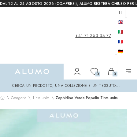
DAL 12 AL 24 AGOSTO 2026 (COMPRESI), ALUMO RESTERÀ CHIUSO PER L
IT
🇬🇧
🇮🇹
+41 71 353 33 77
🇫🇷
🇩🇪
Alumo Shop
0
0
Cerca
CERCA UN PRODOTTO, UNA COLLEZIONE E UN TESSUTO...
\
\
\
Categorie
Tinta unita
Zephirlino Verde Popelin Tinta unita
Home