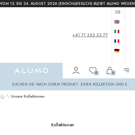
VOM 12. BIS 24. AUGUST 2026 (EINSCHLIESSLICH) BLEIBT ALUMO WEG
DE
🇬🇧
🇮🇹
+41 71 353 33 77
🇫🇷
🇩🇪
Alumo Shop
0
0
Suchen
SUCHEN SIE NACH EINEM PRODUKT, EINER KOLLEKTION UND EINE
\
Unsere Kollektionen
Startseite
Kollektionen