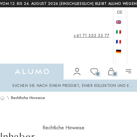
VOM 12. BIS 24. AUGUST 2026 (EINSCHLIESSLICH) BLEIBT ALUMO WEG
DE
🇬🇧
🇮🇹
+41 71 353 33 77
🇫🇷
🇩🇪
Alumo Shop
0
0
Suchen
SUCHEN SIE NACH EINEM PRODUKT, EINER KOLLEKTION UND EINE
\
Rechtliche Hinweise
Startseite
Rechtliche Hinweise