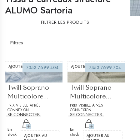
ALUMO Sartoria
FILTRER LES PRODUITS
Filtres
AJOUTER À LA WISHLIST
AJOUTER À LA WISHLIST
7353.7699.404
7353.7699.704
(0 avis)
(0 avis)
Twill Soprano
Twill Soprano
Multicolore
Multicolore
Sergé Carreaux
PRIX VISIBLE APRÈS
Sergé Carreaux
PRIX VISIBLE APRÈS
CONNEXION
CONNEXION
structurés 1
structurés 2
SE CONNECTER
SE CONNECTER
En
En
stock
stock
AJOUTER AU
AJOUTER AU