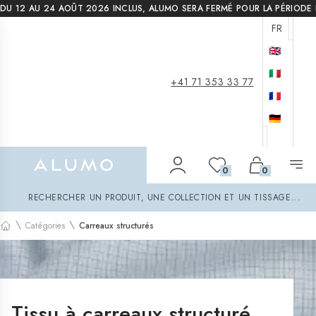
DU 12 AU 24 AOÛT 2026 INCLUS, ALUMO SERA FERMÉ POUR LA PÉRIODE 
FR
🇬🇧
🇮🇹
+41 71 353 33 77
🇫🇷
🇩🇪
Alumo Shop
0
0
Rechercher
RECHERCHER UN PRODUIT, UNE COLLECTION ET UN TISSAGE...
\
\
Catégories
Carreaux structurés
Accueil
Tissu à carreaux structuré