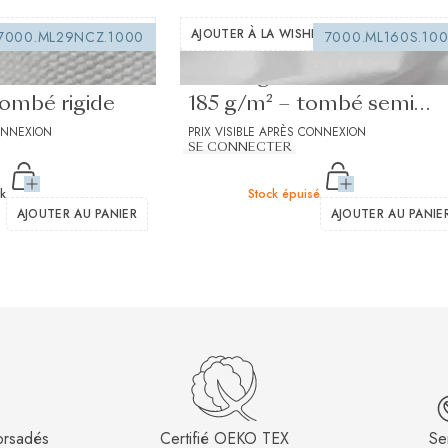
LIST
AJOUTER À LA WISHLIST
7000.ML29NCZ.1000
7000.ML160S.10
coudre blanc
Entoilage à coudre blanc
ombé rigide
185 g/m² – tombé semi
CONNEXION
rigide à souple
PRIX VISIBLE APRÈS CONNEXION
SE CONNECTER
ck
Stock épuisé
AJOUTER AU PANIER
AJOUTER AU PANIE
torsadés
Certifié OEKO TEX
Ser