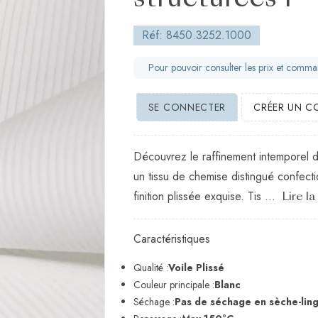
structurées 1
Réf: 8450.3252.1000
Pour pouvoir consulter les prix et comm
SE CONNECTER
CRÉER UN C
Découvrez le raffinement intemporel de
un tissu de chemise distingué confect
finition plissée exquise. Tis ...
Lire la
Caractéristiques
Qualité :
Voile Plissé
Couleur principale :
Blanc
Séchage :
Pas de séchage en sèche-lin