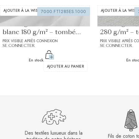
AJOUTER À LA WISHLIST
AJOUTER À LA WISH
7000.FT1285ES.1000
Entoilage thermocollant
Entoilage à 
blanc 180 g/m² – tombé
280 g/m² – t
rigide
PRIX VISIBLE APRÈS CONNEXION
PRIX VISIBLE APRÈS 
SE CONNECTER
SE CONNECTER
En stock
En sto
AJOUTER AU PANIER
Des textiles luxueux dans la
Fils de coton 