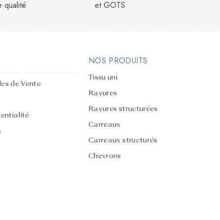
e qualité
et GOTS
NOS PRODUITS
Tissu uni
les de Vente
Rayures
Rayures structurées
entialité
Carreaux
s
Carreaux structurés
Chevrons
Uni structuré