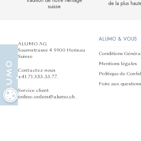
tradition de notre héritage
de la plus haut
suisse
ALUMO & VOUS
ALUMO AG
Saumstrasse 4 9100 Herisau
Conditions Généra
Suisse
Mentions légales
Contactez-nous
Politique de Confid
+41 71 353 33 77
Foire aux question
Service client
PARAMÉTRAGE DES COOKIES
online-orders@alumo.ch
Service après-vente
online-orders@alumo.ch