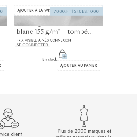
AJOUTER À LA WISHLIST
00
7000.FT1640ES.1000
Entoilage thermocollant
blanc 155 g/m² – tombé
moyen et souple
PRIX VISIBLE APRÈS CONNEXION
SE CONNECTER
En stock
R
AJOUTER AU PANIER
Plus de 2000 marques et
vice client