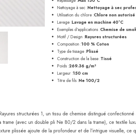
Repassage :
Max 150°C
Nettoyage à sec :
Nettoyage à sec profe
Utilisation du chlore :
Chlore non autorisé
Lavage :
Lavage en machine 40°C
Exemples d'applications :
Chemise de smo
Motif / Design :
Rayures structurées
Composition :
100 % Coton
Type de tissage :
Plissé
Construction de la base :
Tissé
Poids :
269.36 g/m²
Largeur :
150 cm
Titre de fils :
Ne 100/2
Rayures structurées 1, un tissu de chemise distingué confectionné 
a trame (avec un double pli Ne 80/2 dans la trame), ce textile lux
ure plissée ajoute de la profondeur et de l’intrigue visuelle, ce q