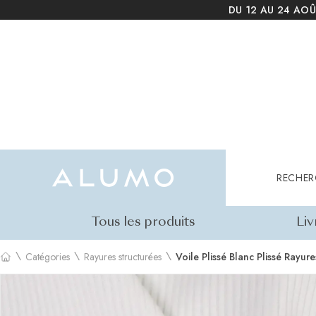
DU 12 AU 24 AOÛ
Alumo Shop
Rechercher
RECHER
Tous les produits
Liv
\
\
\
Catégories
Rayures structurées
Voile Plissé Blanc Plissé Rayure
Accueil