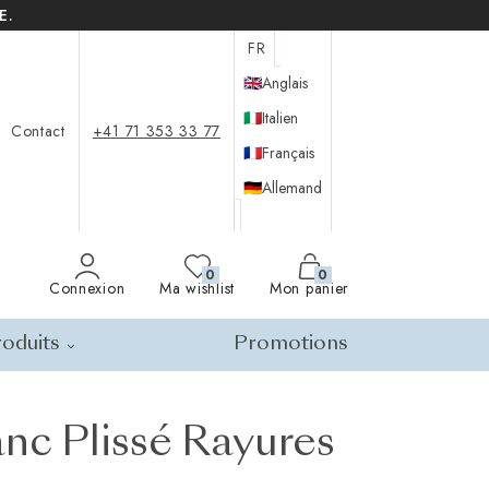
E.
FR
🇬🇧
Anglais
🇮🇹
Italien
Contact
+41 71 353 33 77
🇫🇷
Français
🇩🇪
Allemand
0
0
Connexion
Ma wishlist
Mon panier
oduits
Promotions
anc Plissé Rayures